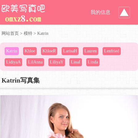
我的信息
网站首页
>
模特
>
Katrin
Katrin
Khloe
KhloeR
LarisaH
Lauren
Lenfried
LidiyaA
LilAnna
LiliyaY
LinaI
Linda
Katrin写真集