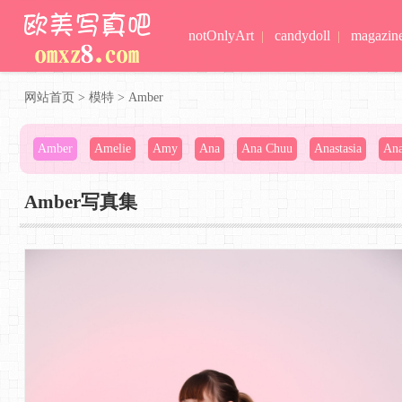
notOnlyArt
candydoll
magazin
|
|
网站首页
>
模特
>
Amber
Amber
Amelie
Amy
Ana
Ana Chuu
Anastasia
Ana
Amber写真集