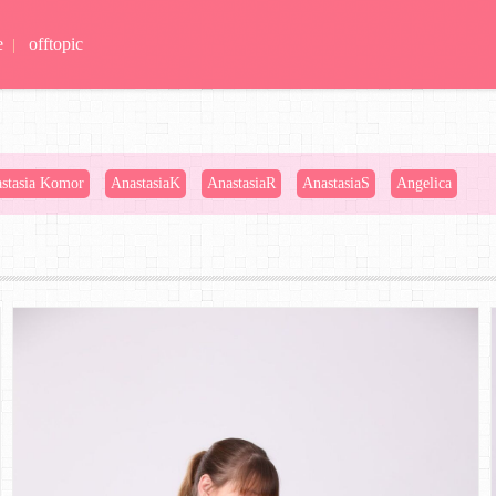
e
offtopic
|
stasia Komor
AnastasiaK
AnastasiaR
AnastasiaS
Angelica