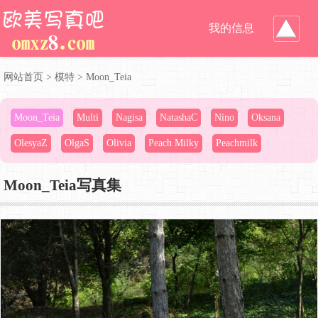
我的信息
网站首页
>
模特
>
Moon_Teia
Moon_Teia
Multi
Nagisa
NatashaC
Nino
Oksana
OlesyaZ
OlgaS
Olivia
Peach Milky
Peachmilk
Moon_Teia写真集